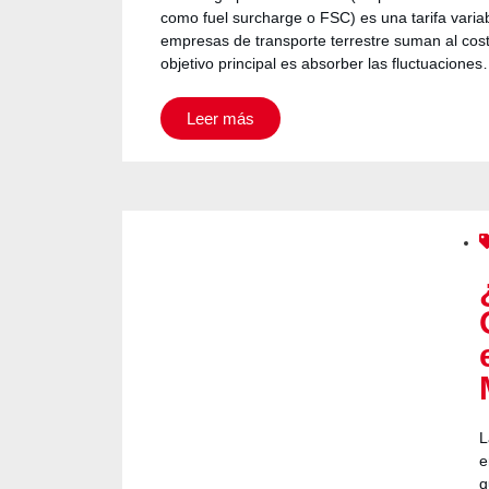
como fuel surcharge o FSC) es una tarifa variab
empresas de transporte terrestre suman al cost
objetivo principal es absorber las fluctuacione
Leer más
L
e
q