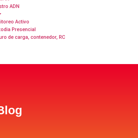
stro ADN
toreo Activo
odia Presencial
ro de carga, contenedor, RC
Blog