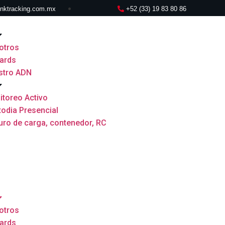
inktracking.com.mx
+52 (33) 19 83 80 86
otros
ards
stro ADN
toreo Activo
odia Presencial
ro de carga, contenedor, RC
otros
ards