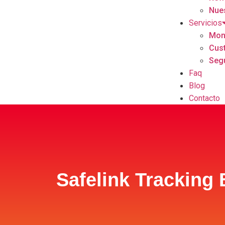
Nue
Servicios
Moni
Cust
Segu
Faq
Blog
Contacto
Safelink Tracking 