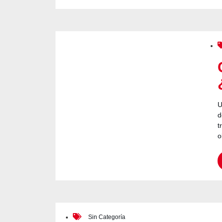
U
d
t
o
Sin Categoría