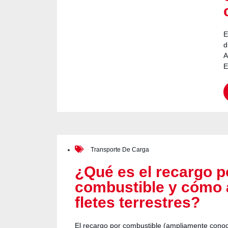
E
d
A
E
Transporte De Carga
¿Qué es el recargo p
combustible y cómo a
fletes terrestres?
El recargo por combustible (ampliamente conocid