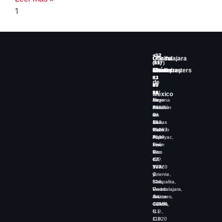
+52
+52
+52
+52
Guadalajara
Oficina
Oficina
Oficina
(33)
(55)
(81)
(477)
Headquarters
Ciudad
Monterrey
León
19
15
30
461
83
53
67
52
de
80
10
49
68
86
92
36
La
México
Av.
Lago
Av.
Morena
De
Alberto
Batallón
#120,
las
#
de
Of.
Rosas
442,
San
11
#1297
Torre
Patricio
Col.
Piso
A,
#109
Tepeyac,
1,
Piso
Sur,
León
1-
5,
Piso
Gto.
6,
Of.
17,
C.P.
1-
507
Valle
37020
9,
y
Oriente,
Chapalita,
516,
San
Guadalajara,
V.
Pedro
Jal,
Anzures,
Garza
44500
CDMX,
García,
C.P.
N.L.,
11320
C.P.